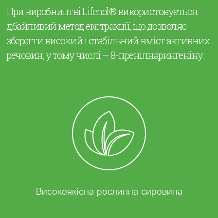
При виробництві Lifenol® використовується
дбайливий метод екстракції, що дозволяє
зберегти високий і стабільний вміст активних
речовин, у тому числі – 8-пренілнарингеніну.
Високоякісна рослинна сировина