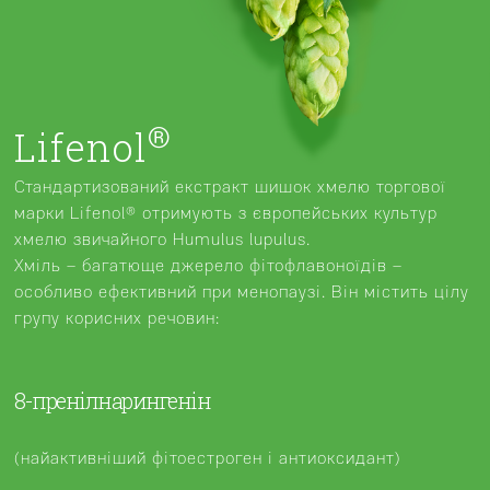
®
Lifenol
Стандартизований екстракт шишок хмелю торгової
марки Lifenol® отримують з європейських культур
хмелю звичайного Humulus lupulus.
Хміль – багатюще джерело фітофлавоноїдів –
особливо ефективний при менопаузі. Він містить цілу
групу корисних речовин:
8-пренілнарингенін
(найактивніший фітоестроген і антиоксидант)