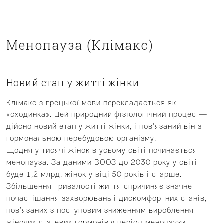
Менопауза (Клімакс)
Новий етап у житті жінки
Клімакс з грецької мови перекладається як
«сходинка». Цей природний фізіологічний процес —
дійсно новий етап у житті жінки, і пов'язаний він з
гормональною перебудовою організму.
Щодня у тисячі жінок в усьому світі починається
менопауза. За даними ВООЗ до 2030 року у світі
буде 1,2 млрд. жінок у віці 50 років і старше.
Збільшення тривалості життя спричиняє значне
почастішання захворювань і дискомфортних станів,
пов’язаних з поступовим зниженням вироблення
жіночих статевих гормонів у період менопаузи.