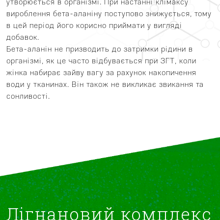
утворюється в організмі. При настанні клімаксу
вироблення бета-аланіну поступово знижується, тому
в цей період його корисно приймати у вигляді
добавок.
Бета-аланін не призводить до затримки рідини в
організмі, як це часто відбувається при ЗГТ, коли
жінка набирає зайву вагу за рахунок накопичення
води у тканинах. Він також не викликає звикання та
сонливості.
Лігнановий комплекс