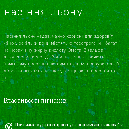
насіння льону
Насіння льону надзвичайно корисні для здоров’я
жінок, оскільки вони містять фітоестрогени і багаті
на незамінну жирну кислоту Омега-3 (альфа-
ліноленову кислоту). Вони не лише сприяють
помітному полегшенню симптомів менопаузи, але й
добре впливають на шкіру, зміцнюють волосся та
нігті.
Властивості лігнанів:
При низькому рівні естрогену в організмі діють як слабкі