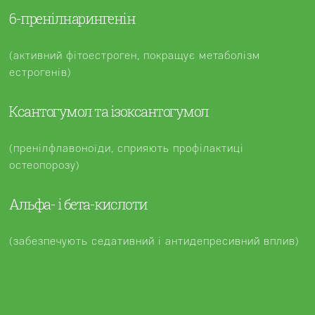
6-пренілнарингенін
(активний фітоестроген, покращує метаболізм
естрогенів)
Ксантогумол та ізоксантогумол
(пренілфлавоноїди, сприяють профілактиці
остеопорозу)
Альфа- і бета-кислоти
(забезпечують седативний і антидепресивний вплив)