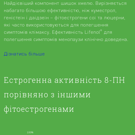
Найдієвіший компонент шишок хмелю. Вирізняється
набагато більшою ефективністю, ніж куместрол,
геністеїн і даідзеїн – фітоестрогени сої та люцерни,
які часто використовуються для полегшення
®
симптомів клімаксу. Ефективність Lifenol
для
полегшення симптомів менопаузи клінічно доведена.
Дізнатись більше
Естрогенна активність 8-ПН
порівняно з іншими
фітоестрогенами