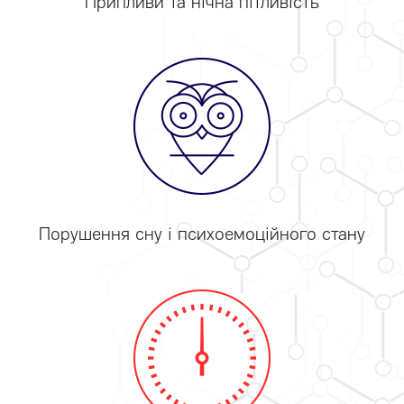
Припливи та нічна пітливість
Порушення сну і психоемоційного стану