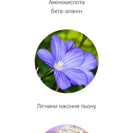
Амінокислота
бета-аланін
Лігнани насіння льону