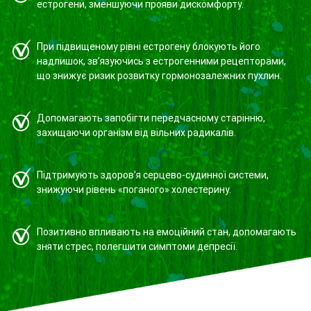
естрогени, зменшуючи прояви дискомфорту.
При підвищеному рівні естрогену блокують його
надлишок, зв’язуючись з естрогенними рецепторами,
що знижує ризик розвитку гормонозалежних пухлин.
Допомагають запобігти передчасному старінню,
захищаючи організм від вільних радикалів.
Підтримують здоров’я серцево-судинної системи,
знижуючи рівень «поганого» холестерину.
Позитивно впливають на емоційний стан, допомагають
зняти стрес, полегшити симптоми депресії.